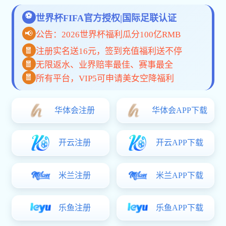
首页
/
体育快讯
/ 正文