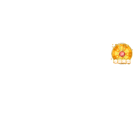
对于莱万而言，他已经习惯于西甲联赛，并且与队友
们建立了良好的默契。这种化学反应是任何一支追求
胜利球队所不可或缺的重要因素。此外，由于莱万自
身实力雄厚，他仍然能够维持高水平竞技状态，这对
于巴萨争夺各项赛事冠军十分关键。
当然，继续留住像莱万这样的顶级球员也意味着俱乐
部需付出更高薪资，这也是拉波尔塔必须面对的一大
挑战。在当前财务压力下如何平衡预算，与球员进行
合理谈判，将考验管理层智慧和决策能力。尽管如
此，对于球队未来发展而言，与莱万续约依然是首要
任务之一。
3、两者之间可能产生影响
如果阿尔瓦雷斯成功加盟，这将给原本以莱万为核心